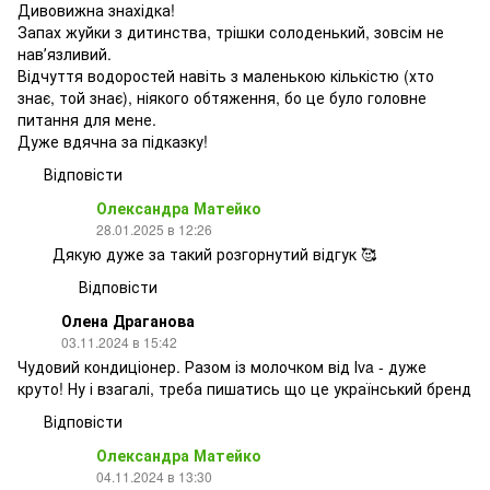
Дивовижна знахідка!
Запах жуйки з дитинства, трішки солоденький, зовсім не
навʼязливий.
Відчуття водоростей навіть з маленькою кількістю (хто
знає, той знає), ніякого обтяження, бо це було головне
питання для мене.
Дуже вдячна за підказку!
Відповісти
Олександра Матейко
28.01.2025 в 12:26
Дякую дуже за такий розгорнутий відгук 🥰
Відповісти
Олена Драганова
03.11.2024 в 15:42
Чудовий кондиціонер. Разом із молочком від Іva - дуже
круто! Ну і взагалі, треба пишатись що це український бренд
Відповісти
Олександра Матейко
04.11.2024 в 13:30