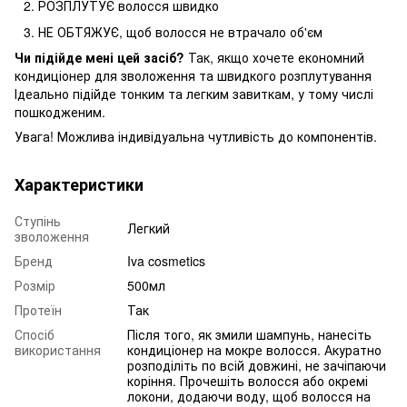
РОЗПЛУТУЄ волосся швидко
НЕ ОБТЯЖУЄ, щоб волосся не втрачало об'єм
Чи підійде мені цей засіб?
Так, якщо хочете економний
кондиціонер для зволоження та швидкого розплутування
Ідеально підійде тонким та легким завиткам, у тому числі
пошкодженим.
Увага!
Можлива індивідуальна чутливість до компонентів.
Характеристики
Ступінь
Легкий
зволоження
Бренд
Iva cosmetics
Розмір
500мл
Протеїн
Так
Спосіб
Після того, як змили шампунь, нанесіть
використання
кондиціонер на мокре волосся. Акуратно
розподіліть по всій довжині, не зачіпаючи
коріння. Прочешіть волосся або окремі
локони, додаючи воду, щоб волосся на