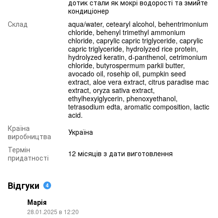
дотик стали як мокрі водорості та змийте
кондиціонер
Склад
aqua/water, cetearyl alcohol, behentrimonium
chloride, behenyl trimethyl ammonium
chloride, caprylic capric triglyceride, caprylic
capric triglyceride, hydrolyzed rice protein,
hydrolyzed keratin, d-panthenol, cetrimonium
chloride, butyrospermum parkii butter,
avocado oil, rosehip oil, pumpkin seed
extract, aloe vera extract, citrus paradise mac
extract, oryza sativa extract,
ethylhexyiglycerin, phenoxyethanol,
tetrasodium edta, aromatic composition, lactic
acid.
Країна
Україна
виробництва
Термін
12 місяців з дати виготовлення
придатності
Відгуки
4
Марія
28.01.2025 в 12:20