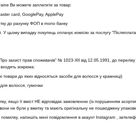
kraine Ви можете заплатити за товар:
ster card, GooglePay, ApplePay
тку до рахунку ФОП в mono банку
і.
У цьому випадку покупець оплачує комісію за послугу "Післяпла
"Про захист прав споживачів" № 1023-XII від 12.05.1991, до переліку
входять зокрема:
 товари до яких відносяться засоби для волосся у крамниці)
и для волосся, гумочки
ку, якщо її вміст НЕ відповідає замовленню (із порушенням асортиме
они не були у вжитку та мають оригінальну не пошкоджену упаковк
 помилку, напишіть мені повідомлення в акаунт
Instagram
, зателеф