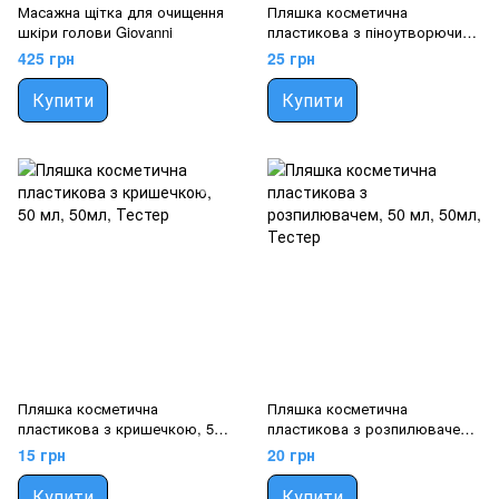
Масажна щітка для очищення
Пляшка косметична
шкіри голови Giovanni
пластикова з піноутворючим
дозатором, 60 мл
425 грн
25 грн
Купити
Купити
Пляшка косметична
Пляшка косметична
пластикова з кришечкою, 50
пластикова з розпилювачем,
мл
50 мл
15 грн
20 грн
Купити
Купити