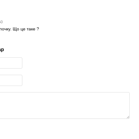
50
почку. Що це таке ?
ар