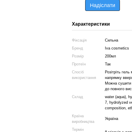
Надіслати
Характеристики
Фіксація
Сильна
Бренд
Iva cosmetics
Розмір
200мл
Протеїн
Так
Спосіб
Розітріть гель
використання
напрямку ввер
Можна сушити 
до повного вис
Склад
water (aqua), h
7, hydrolyzed v
composition, et
Країна
Україна
виробництва
Термін