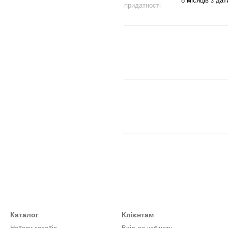
8 місяців з да
придатності
Каталог
Клієнтам