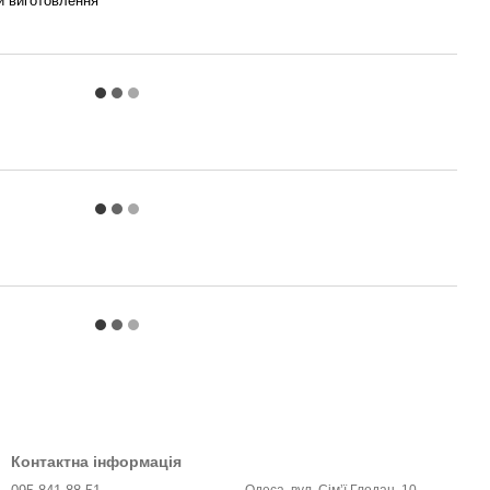
ти виготовлення
Контактна інформація
Одеса, вул. Сімʼї Глодан, 10