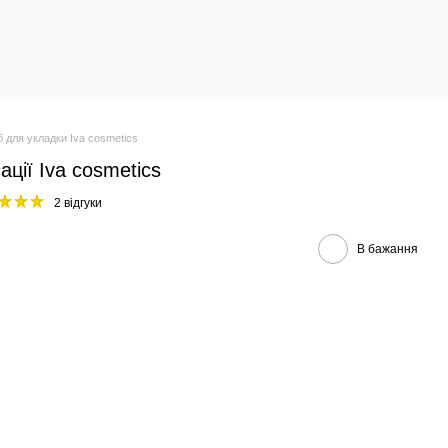
б для укладки Iva cosmetics
ації Iva cosmetics
2 відгуки
В бажання