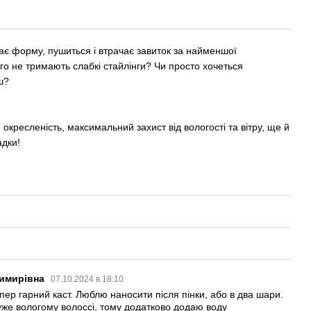
є форму, пушиться і втрачає завиток за найменшої
ого не тримають слабкі стайлінги? Чи просто хочеться
ш?
, окресленість, максимальний захист від вологості та вітру, ще й
дки!
димирівна
07.10.2024 в 18:10
пер гарний каст. Люблю наносити після пінки, або в два шари.
же вологому волоссі, тому додатково додаю воду