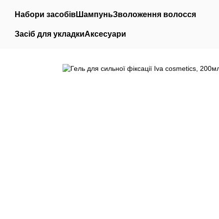
Перейти до основного контенту
Набори засобів
Шампунь
Зволоження волосся
Засіб для укладки
Аксесуари