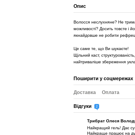
Опис
Волосся неслухняне? Не трима
можливості? Досить товсте і й
якнайдовше не робити рефре
Це саме те, що Ви шукаєте!
Щільний каст, структурованість
найтриваліше збереження укла
Поширити у соцмережах
Доставка
Оплата
Відгуки
2
Трибрат Олеся Воло
Найкращий гель! Дає су
Найкраще працює на ду