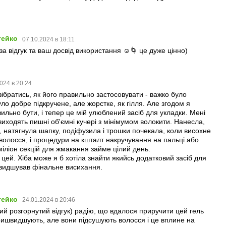
тейко
07.10.2024 в 18:11
за відгук та ваш досвід використання ☺️🌀 це дуже цінно)
024 в 20:24
ібратись, як його правильно застосовувати - важко було
уло добре підкручене, але жорстке, як гілля. Але згодом я
вильно бути, і тепер це мій улюблений засіб для укладки. Мені
иходять пишні об'ємні кучері з мінімумом волокити. Нанесла,
натягнула шапку, подіфузила і трошки почекала, коли висохне
волосся, і процедури на кшталт накручування на пальці або
міліон секцій для жмакання займе цілий день.
 цей. Хіба може я б хотіла знайти якийсь додатковий засіб для
швидшував фінальне висихання.
тейко
24.01.2024 в 20:46
кий розгорнутий відгук) радію, що вдалося приручити цей гель
ришвидшують, але вони підсушують волосся і це вплине на