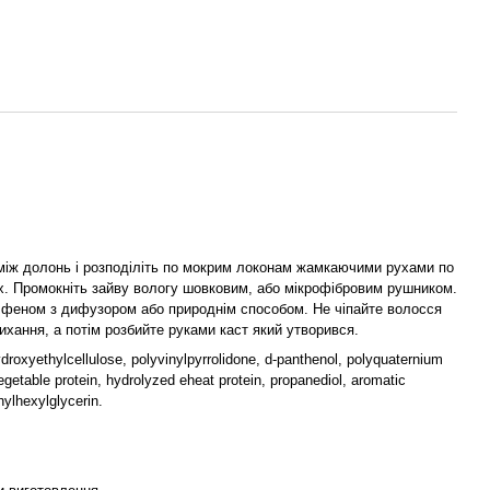
 між долонь і розподіліть по мокрим локонам жамкаючими рухами по
х. Промокніть зайву вологу шовковим, або мікрофібровим рушником.
феном з дифузором або природнім способом. Не чіпайте волосся
ихання, а потім розбийте руками каст який утворився.
ydroxyethylcellulose, polyvinylpyrrolidone, d-panthenol, polyquaternium
egetable protein, hydrolyzed eheat protein, propanediol, aromatic
hylhexylglycerin.