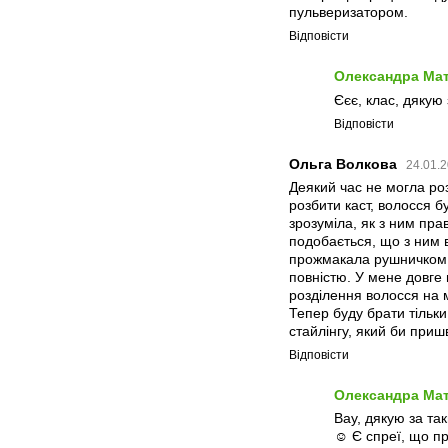
пульверизатором.
Відповісти
Олександра Ма
Єєє, клас, дякую 
Відповісти
Ольга Волкова
24.01.2
Деякий час не могла роз
розбити каст, волосся б
зрозуміла, як з ним пра
подобається, що з ним в
прожмакала рушничком, 
повністю. У мене довге 
розділення волосся на 
Тепер буду брати тільки
стайлінгу, який би при
Відповісти
Олександра Ма
Вау, дякую за та
☺️ Є спреї, що п