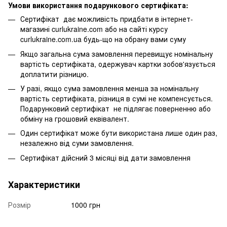
Умови використання подарункового сертифіката:
Сертифікат
дає можливість придбати в інтернет-
магазині curlukraine.com або на сайті курсу
curlu
kraine.com.ua будь-що на обрану вами суму
Якщо загальна сума замовлення перевищує номінальну
вартість сертифіката, одержувач картки
зобов'язується
доплатити різницю.
У разі, якщо сума замовлення менша за номінальну
вартість сертифіката, різниця в сумі не компенсується.
Подарунковий сертифікат
не підлягає поверненню або
обміну на грошовий еквівалент.
Один сертифікат може бути використана лише один раз,
незалежно від суми замовлення.
Сертифікат дійсний 3 місяці від дати замовлення
Характеристики
Розмір
1000 грн