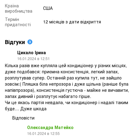
Країна
США
виробництва
Термін
12 місяців з дати відкриття
придатності
Відгуки
3
Цикало Ірина
16.01.2024 в 12:51
Кілька разів вже купляла цей кондиціонер у різних місцях,
дуже подобався: приємна консистенція, легкий запах,
розплутував супер. Останній раз купила тут, не зайшло
зовсім:( Пляшка біла непрозора і дуже щільна (раніше була
напівпрозора), консистенція густюча - майже не вичавити,
запах дивний і розплутує набагато гірше.
Чи це якась партія невдала, чи кондиціонер і надалі таким
буде… Дуже шкода
Відповісти
Олександра Матейко
16.01.2024 в 12:55