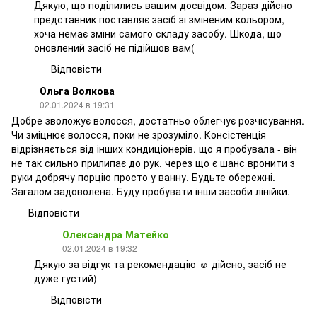
Дякую, що поділились вашим досвідом. Зараз дійсно
представник поставляє засіб зі зміненим кольором,
хоча немає зміни самого складу засобу. Шкода, що
оновлений засіб не підійшов вам(
Відповісти
Ольга Волкова
02.01.2024 в 19:31
Добре зволожує волосся, достатньо облегчує розчісування.
Чи зміцнює волосся, поки не зрозуміло. Консістенція
відрізняється від інших кондиціонерів, що я пробувала - він
не так сильно прилипає до рук, через що є шанс вронити з
руки добрячу порцію просто у ванну. Будьте обережні.
Загалом задоволена. Буду пробувати інши засоби лінійки.
Відповісти
Олександра Матейко
02.01.2024 в 19:32
Дякую за відгук та рекомендацію ☺️ дійсно, засіб не
дуже густий)
Відповісти