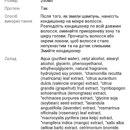
Розмір
250мл
Протеїн
Так
Спосіб
Після того, як змили шампунь, нанесіть
використання
кондиціонер на мокре волосся.
Розподіліть кондиціонер по всій довжині
волосся, оминайте прикореневу зону та
шкіру голови. Прочешіть волосся або
окремі локони, щоб волосся стало
непухнастим та на дотик слизьким.
Змийте кондиціонер
Склад
Aqua (purified water), cetyl alcohol, stearyl
alcohol, glycerin, phenoxyethanol,
ethylhexylglycerin, natural fragrance,
hydrolyzed soy protein, *chamomilla recutita
(matricaria) leaf extract, *citrus aurantium
dulcis (valencia orange) extract, *citrus
grandis (grapefruit) fruit extract, *cymbopogon
schoenanthus (lemongrass) extract,
*echinacea purpurea extract, *glycine soja
(soybean) seed extract, *lavandula
angustifolia (lavender) extract, *rosmarinus
officinalis (rosemary) leaf extract,
*macrocystis pyrifera (sea kelp) extract,
*mangifera indica (mango) extract, *salix alba
(willow bark) extract, cetrimonium bromide.