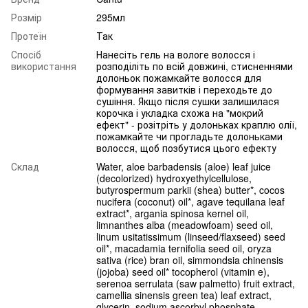
Розмір
295мл
Протеїн
Так
Спосіб
Нанесіть гель на вологе волосся і
використання
розподіліть по всій довжині, стисненнями
долоньок пожамкайте волосся для
формування завитків і переходьте до
сушіння. Якщо після сушки залишилася
корочка і укладка схожа на "мокрий
ефект" - розітріть у долоньках краплю олії,
пожамкайте чи прогладьте долоньками
волосся, щоб позбутися цього ефекту
Склад
Water, aloe barbadensis (aloe) leaf juice
(decolorized) hydroxyethylcellulose,
butyrospermum parkii (shea) butter*, cocos
nucifera (coconut) oil*, agave tequilana leaf
extract*, argania spinosa kernel oil,
limnanthes alba (meadowfoam) seed oil,
linum usitatissimum (linseed/flaxseed) seed
oil*, macadamia ternifolia seed oil, oryza
sativa (rice) bran oil, simmondsia chinensis
(jojoba) seed oil* tocopherol (vitamin e),
serenoa serrulata (saw palmetto) fruit extract,
camellia sinensis green tea) leaf extract,
glycerin, sodium ascorbyl phosphate,