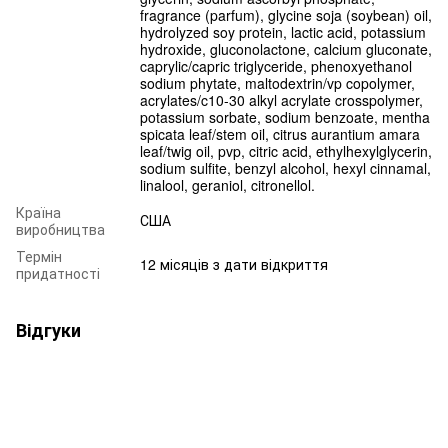
fragrance (parfum), glycine soja (soybean) oil,
hydrolyzed soy protein, lactic acid, potassium
hydroxide, gluconolactone, calcium gluconate,
caprylic/capric triglyceride, phenoxyethanol
sodium phytate, maltodextrin/vp copolymer,
acrylates/c10-30 alkyl acrylate crosspolymer,
potassium sorbate, sodium benzoate, mentha
spicata leaf/stem oil, citrus aurantium amara
leaf/twig oil, pvp, citric acid, ethylhexylglycerin,
sodium sulfite, benzyl alcohol, hexyl cinnamal,
linalool, geraniol, citronellol.
Країна
США
виробництва
Термін
12 місяців з дати відкриття
придатності
Відгуки