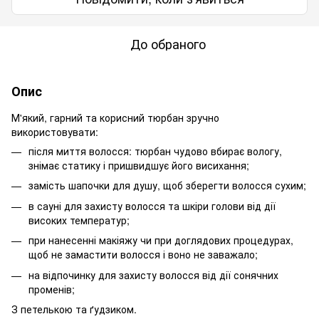
До обраного
Опис
М'який, гарний та корисний тюрбан зручно
використовувати:
після миття волосся: тюрбан чудово вбирає вологу,
знімає статику і пришвидшує його висихання;
замість шапочки для душу, щоб зберегти волосся сухим;
в сауні для захисту волосся та шкіри голови від дії
високих температур;
при нанесенні макіяжу чи при доглядових процедурах,
щоб не замастити волосся і воно не заважало;
на відпочинку для захисту волосся від дії сонячних
променів;
З петелькою та ґудзиком.