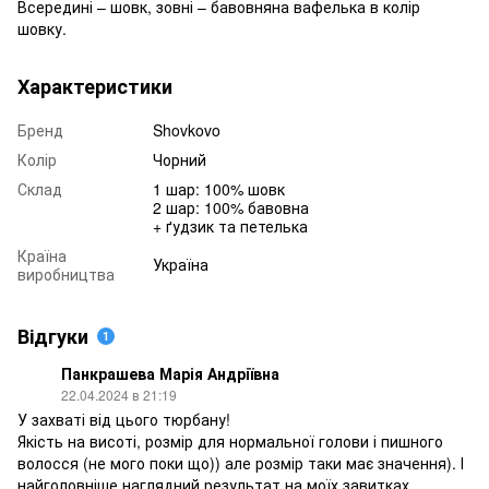
Всередині – шовк, зовні – бавовняна вафелька в колір
шовку.
Характеристики
Бренд
Shovkovo
Колір
Чорний
Склад
1 шар: 100% шовк
2 шар: 100% бавовна
+ ґудзик та петелька
Країна
Україна
виробництва
Відгуки
1
Панкрашева Марія Андріївна
22.04.2024 в 21:19
У захваті від цього тюрбану!
Якість на висоті, розмір для нормальної голови і пишного
волосся (не мого поки що)) але розмір таки має значення). І
найголовніше наглядний результат на моїх завитках,